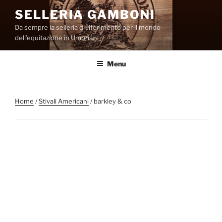
Salta
SELLERIA GAMBONI
al
Da sempre la selleria di riferimento per il mondo
contenuto
dell’equitazione in Umbria.
Menu
Home
/
Stivali Americani
/ barkley & co