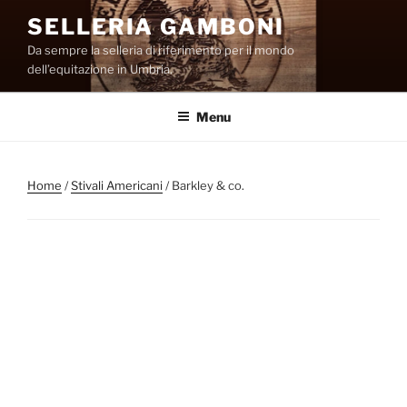
Salta
SELLERIA GAMBONI
al
Da sempre la selleria di riferimento per il mondo
contenuto
dell’equitazione in Umbria.
Menu
Home
/
Stivali Americani
/ Barkley & co.