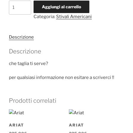
Barkley
Aggiungi al carrello
&
Categoria:
Stivali Americani
co.
quantità
Descrizione
Descrizione
che taglia ti serve?
per qualsiasi informazione non esitare a scriverci !!
Prodotti correlati
ARIAT
ARIAT