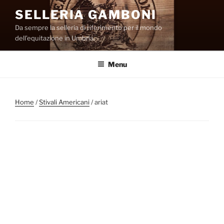
Salta
SELLERIA GAMBONI
al
Da sempre la selleria di riferimento per il mondo
contenuto
dell’equitazione in Umbria.
Menu
Home
/
Stivali Americani
/ ariat