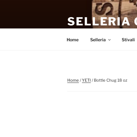
Salta
al
SELLERIA
contenuto
Da sempre la selleria di riferi
Home
Selleria
Stivali
Home
/
YETI
/ Bottle Chug 18 oz