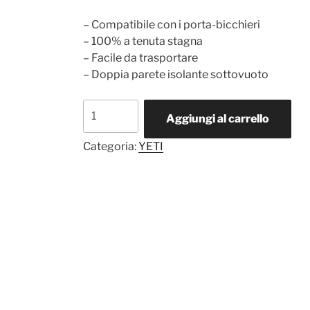
– Compatibile con i porta-bicchieri
– 100% a tenuta stagna
– Facile da trasportare
– Doppia parete isolante sottovuoto
Bottle
Aggiungi al carrello
Chug
18
Categoria:
YETI
oz
quantità