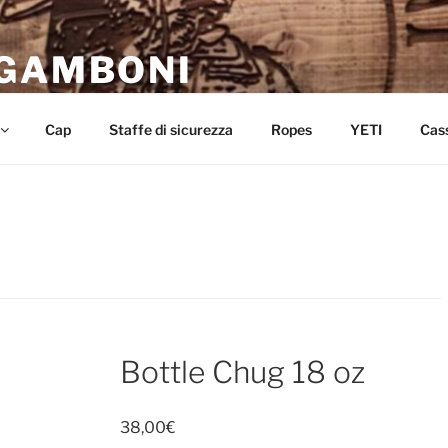
 GAMBONI
mento per il mondo dell’equitazione in Umbria.
Cap
Staffe di sicurezza
Ropes
YETI
Cas
Bottle Chug 18 oz
38,00
€