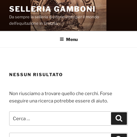
Salta
SELLERIA GAMBONI
al
Da sempre la selleria di riferimento per il mondo
contenuto
dell’equitazione in Umbria.
Menu
NESSUN RISULTATO
Non riusciamo a trovare quello che cerchi. Forse
eseguire una ricerca potrebbe essere di aiuto.
Cerca:
Cerca
Cerca: