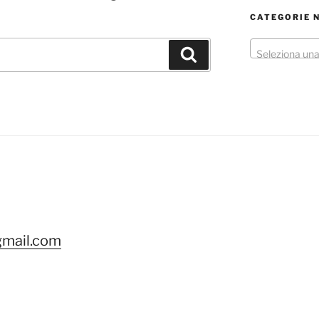
CATEGORIE 
Cerca
Seleziona una
ok
gram
gmail.com