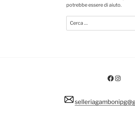
potrebbe essere di aiuto.
Cerca:
Facebo
Insta
selleriagambonipg@