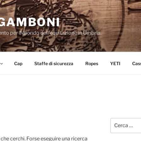
 GAMBONI
mento per il mondo dell’equitazione in Umbria.
Cap
Staffe di sicurezza
Ropes
YETI
Cas
Cerca:
che cerchi. Forse eseguire una ricerca