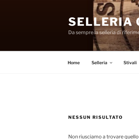
Salta
al
SELLERIA
contenuto
Da sempre la selleria di riferi
Home
Selleria
Stivali
NESSUN RISULTATO
Non riusciamo a trovare quello 