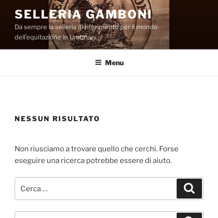
Salta
SELLERIA GAMBONI
al
Da sempre la selleria di riferimento per il mondo
contenuto
dell’equitazione in Umbria.
Menu
NESSUN RISULTATO
Non riusciamo a trovare quello che cerchi. Forse
eseguire una ricerca potrebbe essere di aiuto.
Cerca:
Cerca
Cerca: