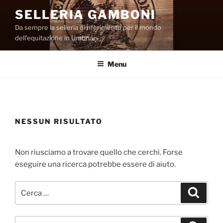
Salta
SELLERIA GAMBONI
al
Da sempre la selleria di riferimento per il mondo
contenuto
dell’equitazione in Umbria.
Menu
NESSUN RISULTATO
Non riusciamo a trovare quello che cerchi. Forse
eseguire una ricerca potrebbe essere di aiuto.
Cerca:
Cerca
Cerca: