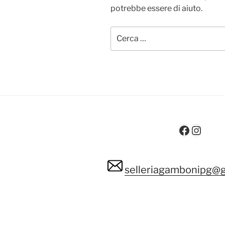
potrebbe essere di aiuto.
Cerca:
Facebo
Insta
selleriagambonipg@