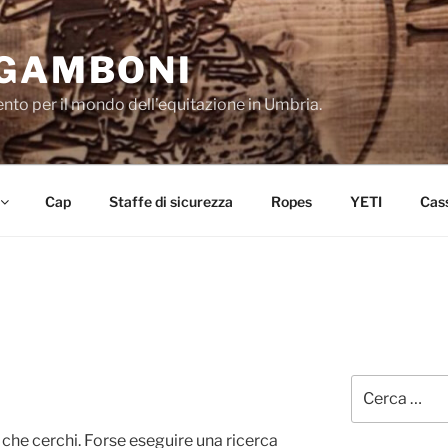
 GAMBONI
mento per il mondo dell’equitazione in Umbria.
Cap
Staffe di sicurezza
Ropes
YETI
Cas
Cerca:
che cerchi. Forse eseguire una ricerca