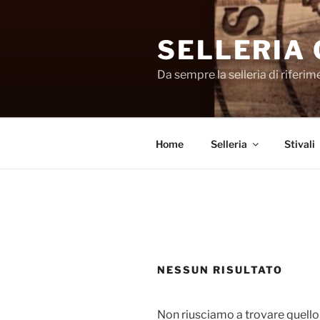
Salta
al
SELLERIA
contenuto
Da sempre la selleria di riferi
Home
Selleria
Stivali
NESSUN RISULTATO
Non riusciamo a trovare quello 