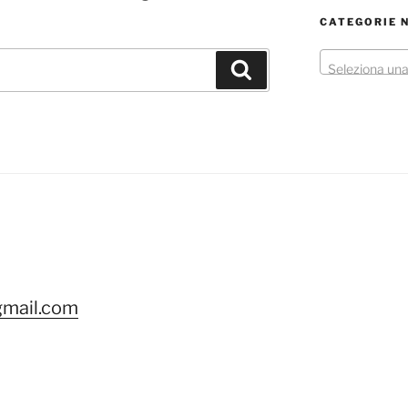
CATEGORIE 
Cerca
Seleziona una
ok
gram
gmail.com