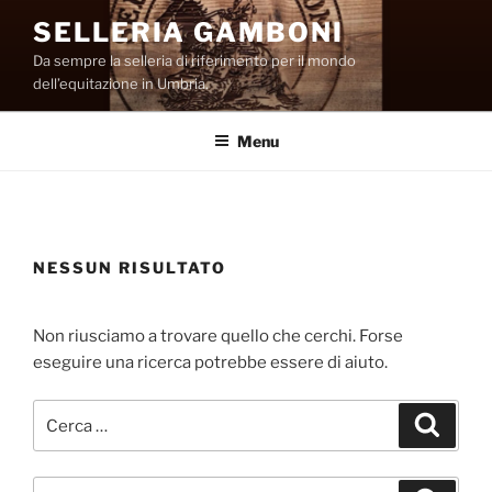
Salta
SELLERIA GAMBONI
al
Da sempre la selleria di riferimento per il mondo
contenuto
dell’equitazione in Umbria.
Menu
NESSUN RISULTATO
Non riusciamo a trovare quello che cerchi. Forse
eseguire una ricerca potrebbe essere di aiuto.
Cerca:
Cerca
Cerca: