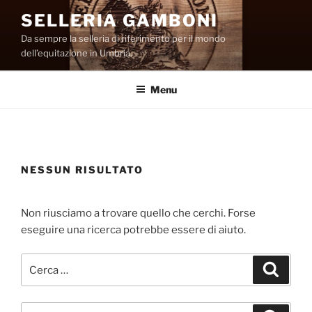
Salta
SELLERIA GAMBONI
al
Da sempre la selleria di riferimento per il mondo
contenuto
dell’equitazione in Umbria.
Menu
NESSUN RISULTATO
Non riusciamo a trovare quello che cerchi. Forse
eseguire una ricerca potrebbe essere di aiuto.
Cerca:
Cerca
Cerca: