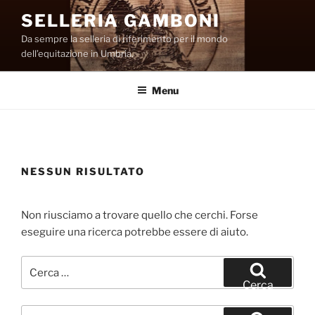
Salta
SELLERIA GAMBONI
al
Da sempre la selleria di riferimento per il mondo
contenuto
dell’equitazione in Umbria.
Menu
NESSUN RISULTATO
Non riusciamo a trovare quello che cerchi. Forse
eseguire una ricerca potrebbe essere di aiuto.
Cerca:
Cerca
Cerca: