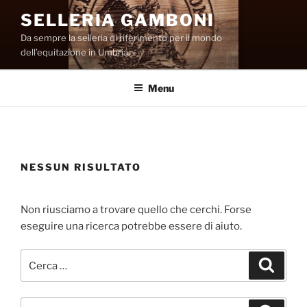
Salta
SELLERIA GAMBONI
al
Da sempre la selleria di riferimento per il mondo
contenuto
dell’equitazione in Umbria.
Menu
NESSUN RISULTATO
Non riusciamo a trovare quello che cerchi. Forse
eseguire una ricerca potrebbe essere di aiuto.
Cerca:
Cerca
Cerca: