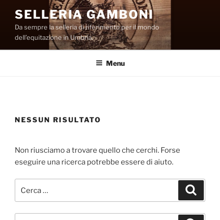
Salta
SELLERIA GAMBONI
al
Da sempre la selleria di riferimento per il mondo
contenuto
dell’equitazione in Umbria.
Menu
NESSUN RISULTATO
Non riusciamo a trovare quello che cerchi. Forse
eseguire una ricerca potrebbe essere di aiuto.
Cerca:
Cerca
Cerca: