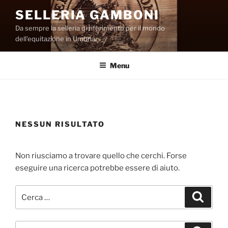
Salta
SELLERIA GAMBONI
al
Da sempre la selleria di riferimento per il mondo
contenuto
dell’equitazione in Umbria.
Menu
NESSUN RISULTATO
Non riusciamo a trovare quello che cerchi. Forse
eseguire una ricerca potrebbe essere di aiuto.
Cerca:
Cerca
Cerca: