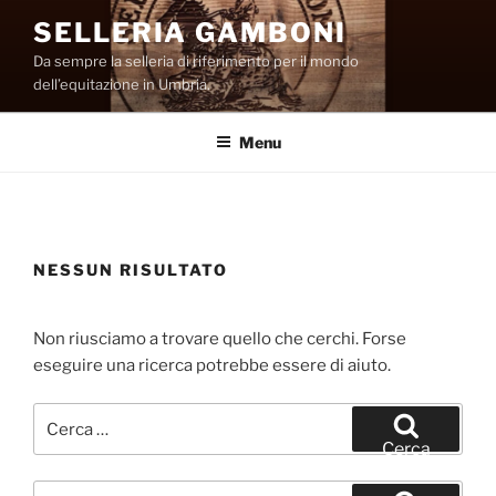
Salta
SELLERIA GAMBONI
al
Da sempre la selleria di riferimento per il mondo
contenuto
dell’equitazione in Umbria.
Menu
NESSUN RISULTATO
Non riusciamo a trovare quello che cerchi. Forse
eseguire una ricerca potrebbe essere di aiuto.
Cerca:
Cerca
Cerca: