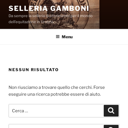
Salta
SELLERIA GAMBONI
al
Da sempre la selleria di riferimento per il mondo
contenuto
dell’equitazione in Umbria.
Menu
NESSUN RISULTATO
Non riusciamo a trovare quello che cerchi. Forse
eseguire una ricerca potrebbe essere di aiuto.
Cerca:
Cerca
Cerca: