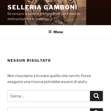
Salta
SELLERIA GAMBONI
al
Da sempre la selleria di riferimento per il mondo
contenuto
dell’equitazione in Umbria.
Menu
NESSUN RISULTATO
Non riusciamo a trovare quello che cerchi. Forse
eseguire una ricerca potrebbe essere di aiuto.
Cerca:
Cerca
Cerca: