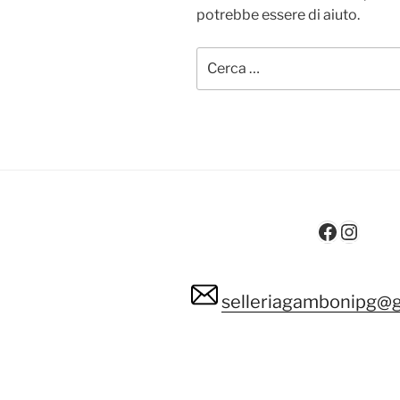
potrebbe essere di aiuto.
Cerca:
Facebo
Insta
selleriagambonipg@