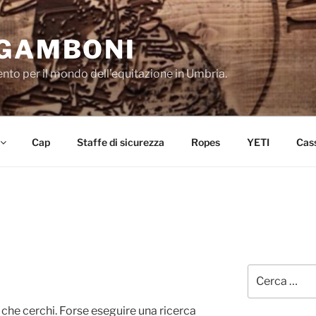
 GAMBONI
mento per il mondo dell’equitazione in Umbria.
Cap
Staffe di sicurezza
Ropes
YETI
Cas
Cerca:
che cerchi. Forse eseguire una ricerca