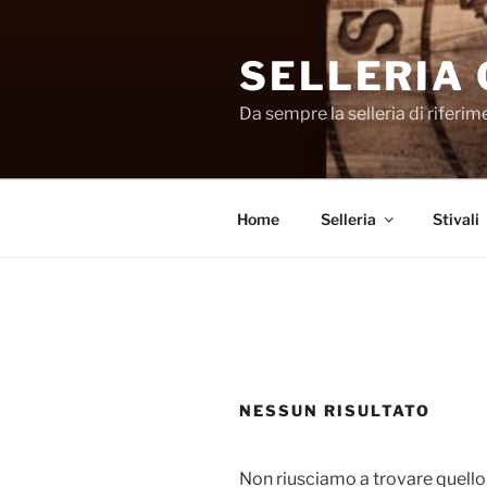
Salta
al
SELLERIA
contenuto
Da sempre la selleria di riferi
Home
Selleria
Stivali
NESSUN RISULTATO
Non riusciamo a trovare quello 