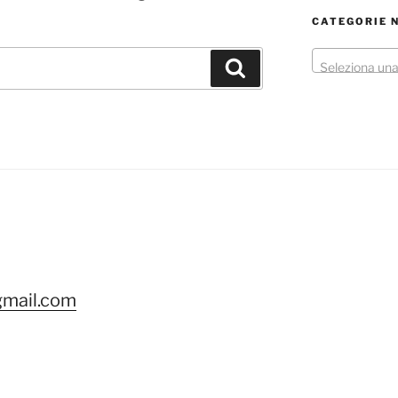
CATEGORIE 
Cerca
Seleziona una
ok
gram
gmail.com