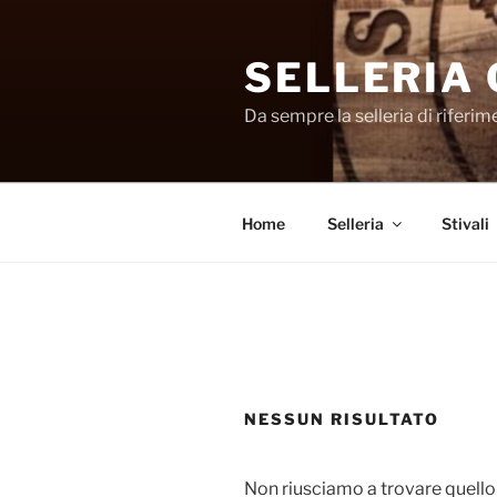
Salta
al
SELLERIA
contenuto
Da sempre la selleria di riferi
Home
Selleria
Stivali
NESSUN RISULTATO
Non riusciamo a trovare quello 