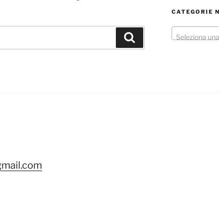
CATEGORIE 
Cerca
Seleziona una
ok
gram
gmail.com