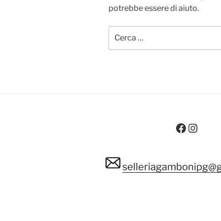
potrebbe essere di aiuto.
Cerca:
Facebo
Insta
selleriagambonipg@