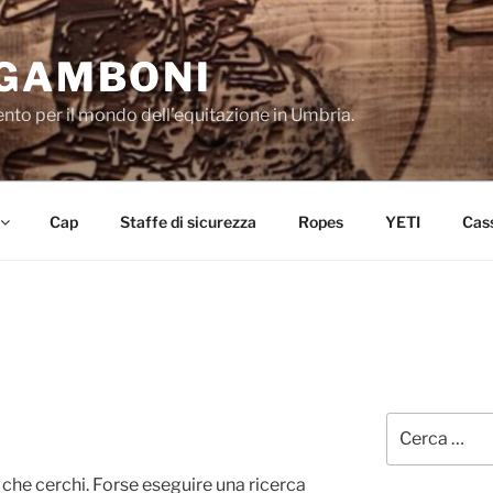
 GAMBONI
mento per il mondo dell’equitazione in Umbria.
Cap
Staffe di sicurezza
Ropes
YETI
Cas
Cerca:
che cerchi. Forse eseguire una ricerca